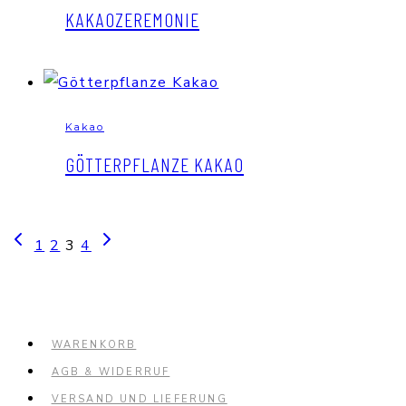
KAKAOZEREMONIE
Kakao
GÖTTERPFLANZE KAKAO
SEITENNAVIGATION
Vorherige
Nächste
1
2
3
4
Seite
Seite
WARENKORB
AGB & WIDERRUF
VERSAND UND LIEFERUNG