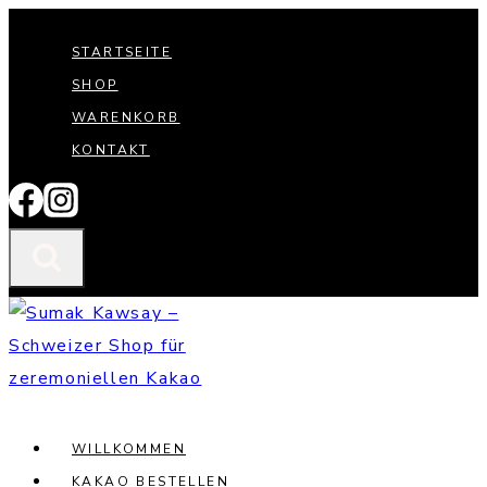
Zum
STARTSEITE
Inhalt
SHOP
springen
WARENKORB
KONTAKT
WILLKOMMEN
KAKAO BESTELLEN