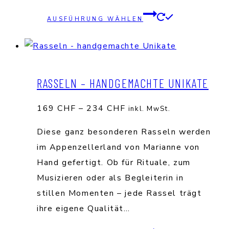
gewählt
Dieses
AUSFÜHRUNG WÄHLEN
werden
Produkt
weist
mehrere
Varianten
RASSELN – HANDGEMACHTE UNIKATE
auf.
Die
Preisspanne:
169
CHF
–
234
CHF
inkl. MwSt.
Optionen
169 CHF
Diese ganz besonderen Rasseln werden
können
bis
im Appenzellerland von Marianne von
auf
234 CHF
Hand gefertigt. Ob für Rituale, zum
der
Musizieren oder als Begleiterin in
Produktse
stillen Momenten – jede Rassel trägt
gewählt
ihre eigene Qualität…
werden