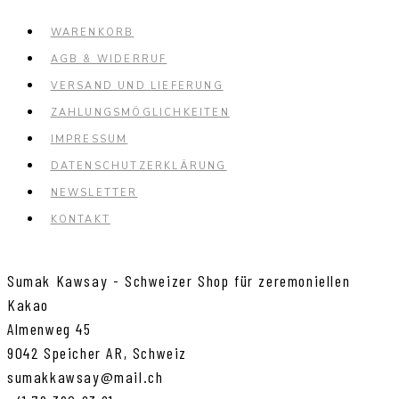
Varianten
WARENKORB
auf.
AGB & WIDERRUF
Die
VERSAND UND LIEFERUNG
Optionen
ZAHLUNGSMÖGLICHKEITEN
können
IMPRESSUM
auf
DATENSCHUTZERKLÄRUNG
der
NEWSLETTER
Produktse
KONTAKT
gewählt
werden
Sumak Kawsay - Schweizer Shop für zeremoniellen
Kakao
Almenweg 45
9042 Speicher AR, Schweiz
sumakkawsay@mail.ch