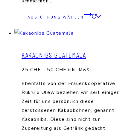
schmecken…
Dieses
AUSFÜHRUNG WÄHLEN
Produkt
weist
mehrere
Varianten
KAKAONIBS GUATEMALA
auf.
Die
Preisspanne:
25
CHF
–
50
CHF
inkl. MwSt.
Optionen
25 CHF
Ebenfalls von der Frauenkooperative
können
bis
Ruk’u’x Ulew beziehen wir seit einiger
auf
50 CHF
Zeit für uns persönlich diese
der
zerstossenen Kakaobohnen, genannt
Produktse
Kakaonibs. Diese sind nicht zur
gewählt
Zubereitung als Getränk gedacht,
werden