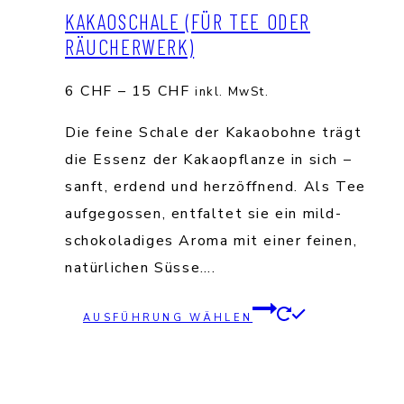
KAKAOSCHALE (FÜR TEE ODER
RÄUCHERWERK)
Preisspanne:
6
CHF
–
15
CHF
inkl. MwSt.
6 CHF
Die feine Schale der Kakaobohne trägt
bis
die Essenz der Kakaopflanze in sich –
15 CHF
sanft, erdend und herzöffnend. Als Tee
aufgegossen, entfaltet sie ein mild-
schokoladiges Aroma mit einer feinen,
natürlichen Süsse….
Dieses
AUSFÜHRUNG WÄHLEN
Produkt
weist
mehrere