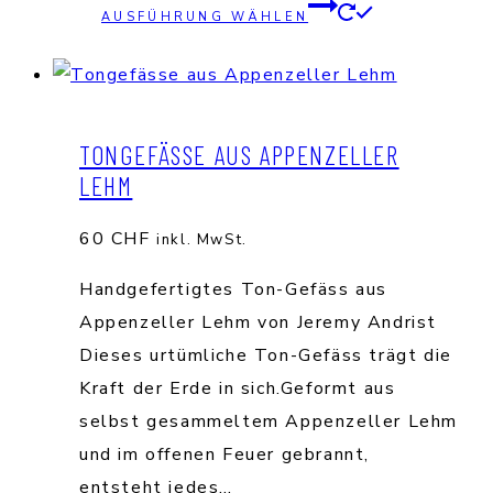
Dieses
AUSFÜHRUNG WÄHLEN
Produkt
weist
mehrere
Varianten
TONGEFÄSSE AUS APPENZELLER
auf.
LEHM
Die
Optionen
60
CHF
inkl. MwSt.
können
Handgefertigtes Ton-Gefäss aus
auf
Appenzeller Lehm von Jeremy Andrist
der
Dieses urtümliche Ton-Gefäss trägt die
Produktse
Kraft der Erde in sich.Geformt aus
gewählt
selbst gesammeltem Appenzeller Lehm
werden
und im offenen Feuer gebrannt,
entsteht jedes…