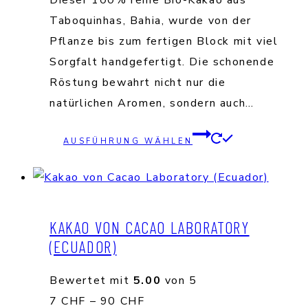
Dieser 100% reine Bio-Kakao aus
bis
Taboquinhas, Bahia, wurde von der
50 CHF
Pflanze bis zum fertigen Block mit viel
Sorgfalt handgefertigt. Die schonende
Röstung bewahrt nicht nur die
natürlichen Aromen, sondern auch…
Dieses
AUSFÜHRUNG WÄHLEN
Produkt
weist
mehrere
Varianten
KAKAO VON CACAO LABORATORY
auf.
(ECUADOR)
Die
Optionen
Bewertet mit
5.00
von 5
können
Preisspanne:
7
CHF
–
90
CHF