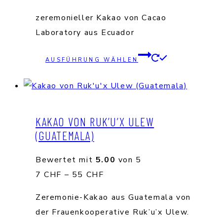
auf
7 CHF
zeremonieller Kakao von Cacao
der
bis
Laboratory aus Ecuador
Produktse
90 CHF
gewählt
Dieses
AUSFÜHRUNG WÄHLEN
werden
Produkt
weist
mehrere
Varianten
KAKAO VON RUK’U’X ULEW
auf.
(GUATEMALA)
Die
Optionen
Bewertet mit
5.00
von 5
können
Preisspanne:
7
CHF
–
55
CHF
auf
7 CHF
Zeremonie-Kakao aus Guatemala von
der
bis
der Frauenkooperative Ruk’u’x Ulew.
Produktse
55 CHF