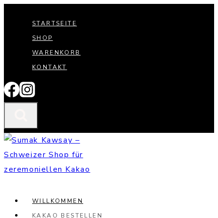
Zum
STARTSEITE
Inhalt
SHOP
springen
WARENKORB
KONTAKT
WILLKOMMEN
KAKAO BESTELLEN