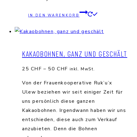
IN DEN WARENKORB
KAKAOBOHNEN, GANZ UND GESCHÄLT
Preisspanne:
25
CHF
–
50
CHF
inkl. MwSt.
25 CHF
Von der Frauenkooperative Ruk’u’x
bis
Ulew beziehen wir seit einiger Zeit für
50 CHF
uns persönlich diese ganzen
Kakaobohnen. Irgendwann haben wir uns
entschieden, diese auch zum Verkauf
anzubieten. Denn die Bohnen